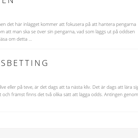
HEN
l, men det här inlägget kommer att fokusera på att hantera pengarna
 att man ska se över sin pengarna, vad som läggs ut på oddsen
 läsa om detta …
LSBETTING
 eller på teve, är det dags att ta nästa kliv. Det är dags att lära si
st och främst finns det två olika sätt att lägga odds. Antingen geno