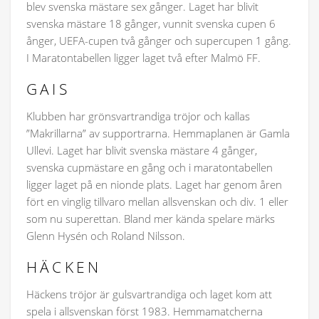
blev svenska mästare sex gånger. Laget har blivit
svenska mästare 18 gånger, vunnit svenska cupen 6
ånger, UEFA-cupen två gånger och supercupen 1 gång.
I Maratontabellen ligger laget två efter Malmö FF.
GAIS
Klubben har grönsvartrandiga tröjor och kallas
”Makrillarna” av supportrarna. Hemmaplanen är Gamla
Ullevi. Laget har blivit svenska mästare 4 gånger,
svenska cupmästare en gång och i maratontabellen
ligger laget på en nionde plats. Laget har genom åren
fört en vinglig tillvaro mellan allsvenskan och div. 1 eller
som nu superettan. Bland mer kända spelare märks
Glenn Hysén och Roland Nilsson.
HÄCKEN
Häckens tröjor är gulsvartrandiga och laget kom att
spela i allsvenskan först 1983. Hemmamatcherna