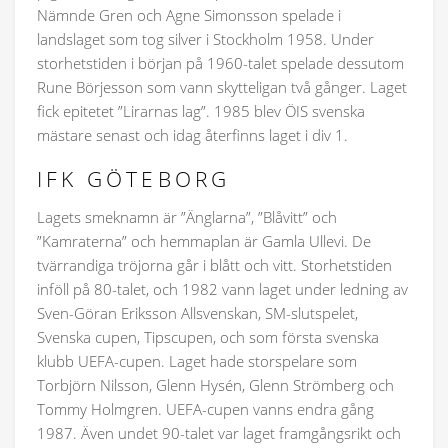
Nämnde Gren och Agne Simonsson spelade i
landslaget som tog silver i Stockholm 1958. Under
storhetstiden i början på 1960-talet spelade dessutom
Rune Börjesson som vann skytteligan två gånger. Laget
fick epitetet ”Lirarnas lag”. 1985 blev ÖIS svenska
mästare senast och idag återfinns laget i div 1.
IFK GÖTEBORG
Lagets smeknamn är ”Änglarna”, ”Blåvitt” och
”Kamraterna” och hemmaplan är Gamla Ullevi. De
tvärrandiga tröjorna går i blått och vitt. Storhetstiden
inföll på 80-talet, och 1982 vann laget under ledning av
Sven-Göran Eriksson Allsvenskan, SM-slutspelet,
Svenska cupen, Tipscupen, och som första svenska
klubb UEFA-cupen. Laget hade storspelare som
Torbjörn Nilsson, Glenn Hysén, Glenn Strömberg och
Tommy Holmgren. UEFA-cupen vanns endra gång
1987. Även undet 90-talet var laget framgångsrikt och