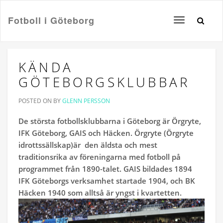
Fotboll i Göteborg
Toggle
navigation
KÄNDA
GÖTEBORGSKLUBBAR
POSTED ON
BY
GLENN PERSSON
De största fotbollsklubbarna i Göteborg är Örgryte,
IFK Göteborg, GAIS och Häcken. Örgryte (Örgryte
idrottssällskap)är den äldsta och mest
traditionsrika av föreningarna med fotboll på
programmet från 1890-talet. GAIS bildades 1894
IFK Göteborgs verksamhet startade 1904, och BK
Häcken 1940 som alltså är yngst i kvartetten.